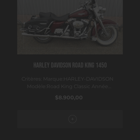
HARLEY DAVIDSON ROAD KING 1450
Critères: Marque:HARLEY-DAVIDSON
Modèle:Road King Classic Année
modèle:2000 Kilométrage:68000 km
$8.900,00
Boîte de vitesse:Manuelle 5vitesses
Finition Constructeur:1450 injection
Version Constructeur:Road King Classic
1450 Bicolore Date de première mise en
circulation:05/2000 Type:Moto
Historique et entretien:Factures