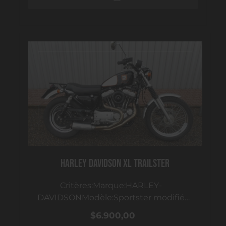
ARéférence:33-22Description:Harley
Davidson FLHTK LimitedCouleur Vivid
BlackMoteur M8Stage1 Harley Davidson
, échappements Screamin'Eagle Moto
en dépot-vente ; visible chez VTM Auch
HARLEY DAVIDSON XL TRAILSTER
Critères:Marque:HARLEY-
DAVIDSONModèle:Sportster modifié
TrailAnnée
$6.900,00
modèle:1994Kilométrage:27000 kmBoîte