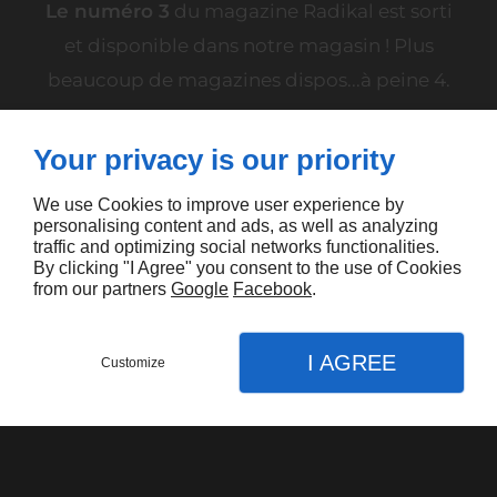
Le numéro 3
du magazine Radikal est sorti
et disponible dans notre magasin ! Plus
beaucoup de magazines dispos...à peine 4.
Your privacy is our priority
We use Cookies to improve user experience by
personalising content and ads, as well as analyzing
traffic and optimizing social networks functionalities.
By clicking "I Agree" you consent to the use of Cookies
from our partners
Google
Facebook
.
I AGREE
Customize
Le numéro 2
du magazine Radikal toujours
disponible dans notre magasin !