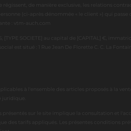
te régissent, de manière exclusive, les relations con
sonne (ci-après dénommée « le client ») qui passe 
ivante : vtm-auch.com
AS, [TYPE SOCIETE] au capital de [CAPITAL] €, immat
ial est situé : 1 Rue Jean De Florette C. C. La Fonta
licables à l'ensemble des articles proposés à la vente 
 juridique.
présentés sur le site implique la consultation et l'acc
que des tarifs appliqués. Les présentes conditions pr