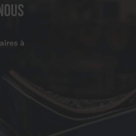
nous
ires à