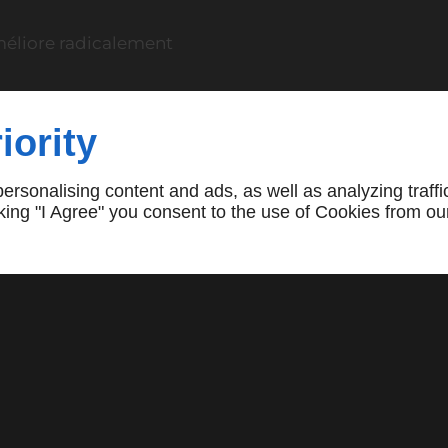
éliore radicalement
our un silence de
iority
ès de Duran change
rsonalising content and ads, as well as analyzing traffi
s paysages
icking "I Agree" you consent to the use of Cookies from ou
es de
n