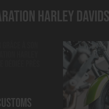
aration Harley David
 grâce à son
ration Harley
e dédiée près
 customs