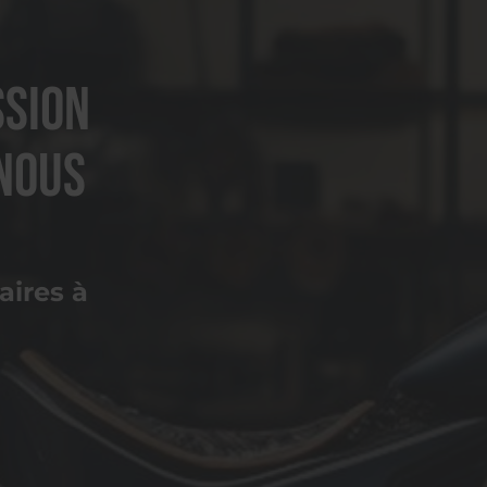
ssion
nous
ires à