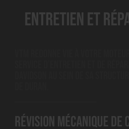
Entretien et rép
VTM redonne vie à votre moteur
service d’entretien et de répa
Davidson au sein de sa structur
de Duran.
Révision mécanique de