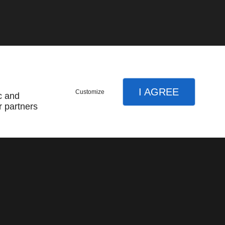
I AGREE
Customize
c and
r partners