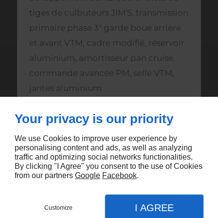
tiges de culbuteurs JIM'S, transmission
primaire phase 3" garde boue arrière
et avant VTM, cadre modifié, réservoir
aluminium, amortisseur pan cruise,
commande avancée PM, selle VTM,
jantes aluminium
Your privacy is our priority
We use Cookies to improve user experience by
personalising content and ads, as well as analyzing
traffic and optimizing social networks functionalities.
Vous aimerez aussi
By clicking "I Agree" you consent to the use of Cookies
from our partners
Google
Facebook
.
I AGREE
Customize