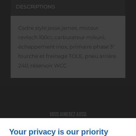
DESCRIPTIONS
Cadre style jesse james, moteur
revtech 100ci, carburateur mikuni,
échappement inox, primaire phase 3"
fourche et freinage TOLE, pneu arrière
240, réservoir WCC
Vous aimerez aussi
Your privacy is our priority