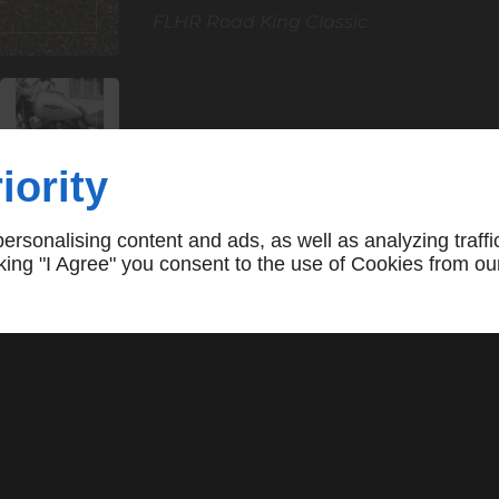
FLHR Road King Classic
iority
rsonalising content and ads, as well as analyzing traffi
icking "I Agree" you consent to the use of Cookies from ou