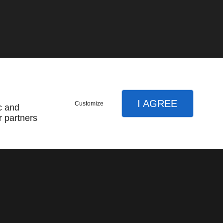
I AGREE
Customize
c and
r partners