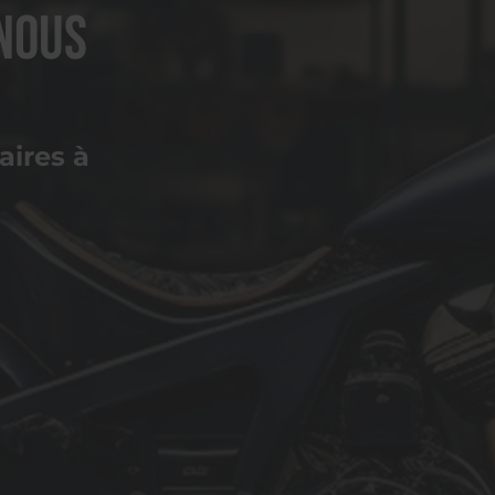
nous
ires à