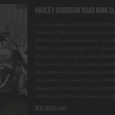
Harley Davidson Road King Cl
Critères:Marque:HARLEY-DAVIDSONM
modèle:2014Date de première mise e
kmBoîte de vitesse:ManuelleClasse d
DIN:15 ChCylindrée:1690 cm³Type de 
2Description:Harley Davidson RoadKin
bien entretenu (factures disponible
détachable Harley Davidson.Porte p
sera passé pour la vente.Vous achète
essayerez.Pas de reprise, pas d'écha
visible chez VTM Auch. Essai sur ren
$11.500,00