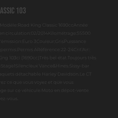
assic 103
odèle:Road King Classic 1690ccAnnée
n circulation:02/2014Kilométrage:55500
'émission:Euro 3Couleur:GrisPuissance
permis:Permis ARéférence:22-24Crit'Air:
g 103ci (1690cc)Très bel état.Toujours très
s)Stage1Silencieux Vance&Hines.Sissy-bar
aquets détachable Harley Davidson.Le CT
rez ce que vous voyez et que vous
nge sur ce véhicule.Moto en dépot-vente
dez-vous.