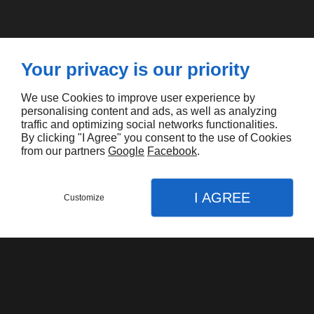
Your privacy is our priority
Vous aimerez aussi
We use Cookies to improve user experience by
personalising content and ads, as well as analyzing
traffic and optimizing social networks functionalities.
By clicking "I Agree" you consent to the use of Cookies
from our partners
Google
Facebook
.
I AGREE
Customize