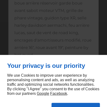
boue arrière réservoir garde boue
avant sabot moteur VTM, grille de
phare vintage, guidon type XR, selle
harley davidson aermachi, feu arrière
lucas, saut de vent de road king,
encrages d'amortisseurs modifié, roue
arrière 16", roue avant 19", peinture by
hot quad
Your privacy is our priority
We use Cookies to improve user experience by
personalising content and ads, as well as analyzing
traffic and optimizing social networks functionalities.
By clicking "I Agree" you consent to the use of Cookies
Vous aimerez aussi
from our partners
Google
Facebook
.