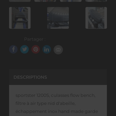
Partager :
DESCRIPTIONS
sportster 1200S, culasses flow bench,
filtre à air type nid d'abeille,
échappement inox hand made garde