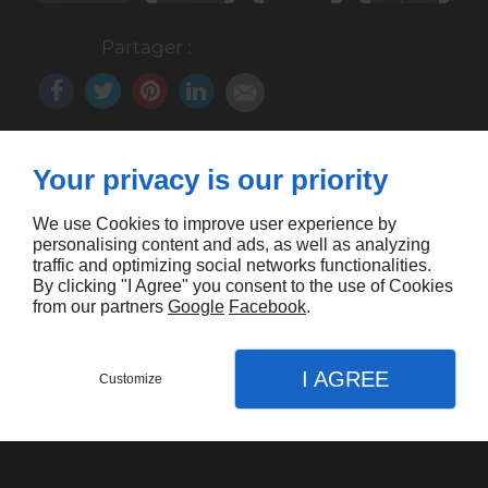
Partager :
Your privacy is our priority
We use Cookies to improve user experience by
personalising content and ads, as well as analyzing
traffic and optimizing social networks functionalities.
By clicking "I Agree" you consent to the use of Cookies
Vous aimerez aussi
from our partners
Google
Facebook
.
I AGREE
Customize